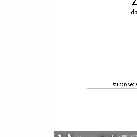
Page
1
/
2
Zoom
100